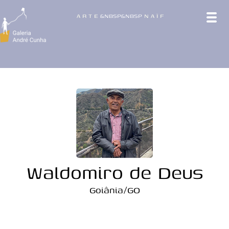
A
R
T
E
&NBSP&NBSP
N
A
Ï
F
Waldomiro de Deus
Goiânia/GO