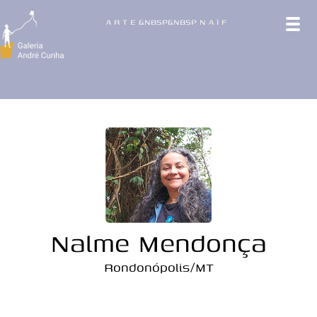
A
R
T
E
&NBSP&NBSP
N
A
Ï
F
Nalme Mendonça
Rondonópolis/MT