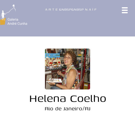
A
R
T
E
&NBSP&NBSP
N
A
Ï
F
Helena Coelho
Rio de Janeiro/RJ