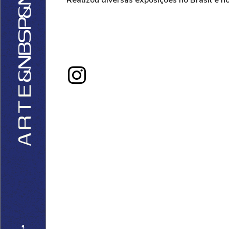
&NBSP&NBSP
Realizou diversas exposições no Brasil e no
E
T
R
A