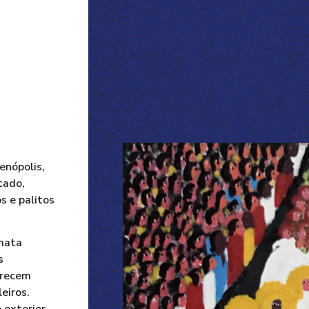
enópolis,
tado,
 e palitos
 mata
s
erecem
eiros.